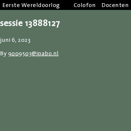
Eerste Wereldoorlog
Colofon
Docenten
sessie 13888127
juni 6, 2023
By
9009503@ipabo.nl