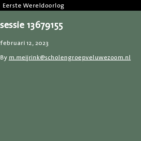
Eerste Wereldoorlog
sessie 13679155
februari 12, 2023
By
m.meijrink@scholengroepveluwezoom.nl