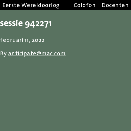
Eerste Wereldoorlog
Colofon
Docenten
sessie 942271
februari 11, 2022
By
anticipate@mac.com