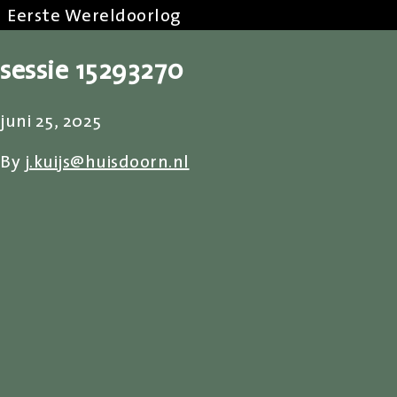
Eerste Wereldoorlog
sessie 15293270
juni 25, 2025
By
j.kuijs@huisdoorn.nl